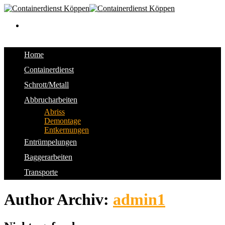
Skip
to
content
Home
Containerdienst
Schrott/Metall
Abbrucharbeiten
Abriss
Demontage
Entkernungen
Entrümpelungen
Baggerarbeiten
Transporte
Author Archiv:
admin1